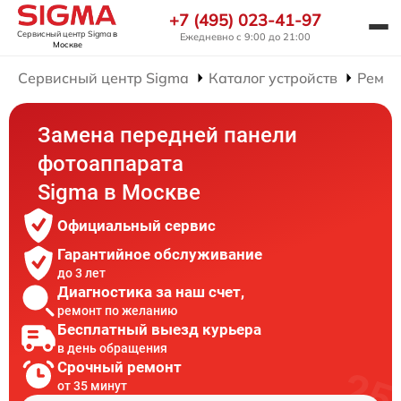
+7 (495) 023-41-97
Сервисный центр Sigma
в
Ежедневно с 9:00 до 21:00
Москве
Сервисный центр Sigma
Каталог устройств
Ремон
Замена передней панели
фотоаппарата
Sigma в Москве
Официальный сервис
Гарантийное обслуживание
до 3 лет
Диагностика за наш счет,
ремонт по желанию
Бесплатный выезд курьера
в день обращения
Срочный ремонт
от 35 минут