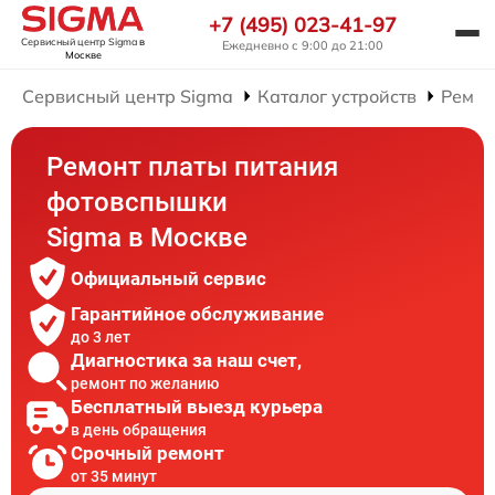
+7 (495) 023-41-97
Сервисный центр Sigma
в
Ежедневно с 9:00 до 21:00
Москве
Сервисный центр Sigma
Каталог устройств
Ремон
Ремонт платы питания
фотовспышки
Sigma в Москве
Официальный сервис
Гарантийное обслуживание
до 3 лет
Диагностика за наш счет,
ремонт по желанию
Бесплатный выезд курьера
в день обращения
Срочный ремонт
от 35 минут