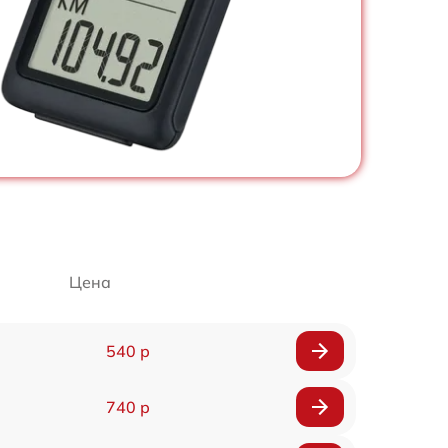
Цена
540 р
740 р