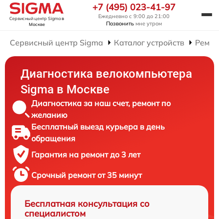
+7 (495) 023-41-97
Ежедневно с 9:00 до 21:00
Сервисный центр Sigma
в
Позвонить
мне утром
Москве
Сервисный центр Sigma
Каталог устройств
Ремон
Диагностика велокомпьютера
Sigma в Москве
Диагностика за наш счет, ремонт по
желанию
Бесплатный выезд курьера в день
обращения
Гарантия на ремонт до 3 лет
Срочный ремонт от 35 минут
Бесплатная консультация со
специалистом