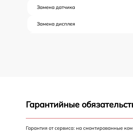
Замена датчика
Замена дисплея
Ремонт корпуса
Настройка
Ремонт кнопки
Комплексная чистка
Гарантийные обязательст
Не включается
Гарантия от сервиса: на смонтированные ко