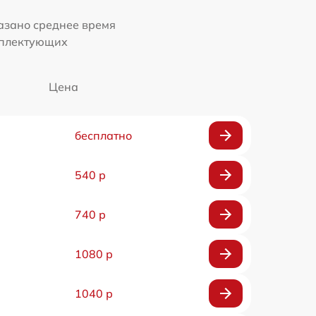
казано среднее время
мплектующих
Цена
бесплатно
540 р
740 р
1080 р
1040 р