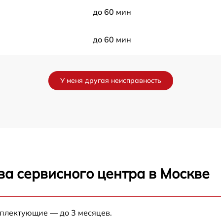
до 60 мин
до 60 мин
до 60 мин
У меня другая неисправность
до 60 мин
до 60 мин
до 60 мин
ва сервисного центра в Москве
до 60 мин
мплектующие — до 3 месяцев.